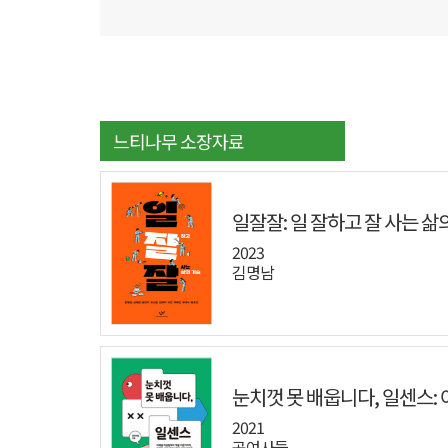
느티나무 소장자료
일잘잘: 일 잘하고 잘 사는 삶
2023
김명남
눈치껏 못 배웁니다, 일센스:
엑셀 기본기까지|친절한 선배 
2021
공여사들