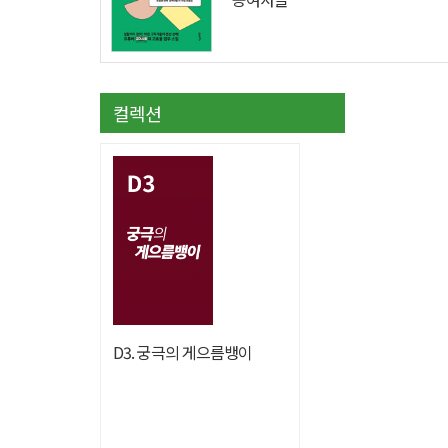
모음집
컬렉션
D3. 궁극의 게으름뱅이