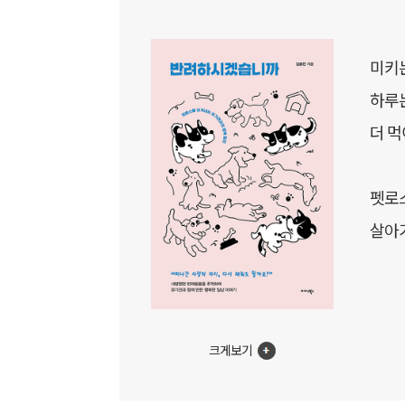
미키는
하루는
더 먹
펫로
살아가
크게보기