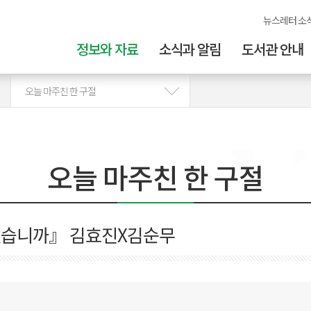
뉴스레터 소
정보와 자료
소식과 알림
도서관 안내
오늘 마주친 한 구절
오늘 마주친 한 구절
습니까』 김효진X김순무