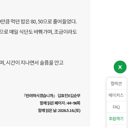
큼 먹던 밥은 80, 50으로 줄어들었다.
것으로 매일 식단도 바뿨가며, 조금이라도
, 시간이 지나면서 슬픔을 안고
컬렉션
메이커스
『반려하시겠습니까』 김효진X김순무
함께 읽은 페이지 : 44~96쪽
FAQ
함께 읽은 날: 2026.5.16.(토)
후원하기