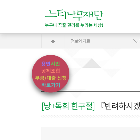
정보와 자료
[낭+독회 한구절]
『반려하시겠