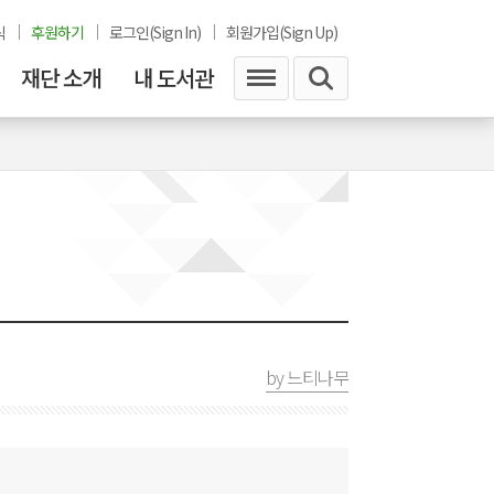
식
후원하기
로그인(Sign In)
회원가입(Sign Up)
재단 소개
내 도서관
by 느티나무