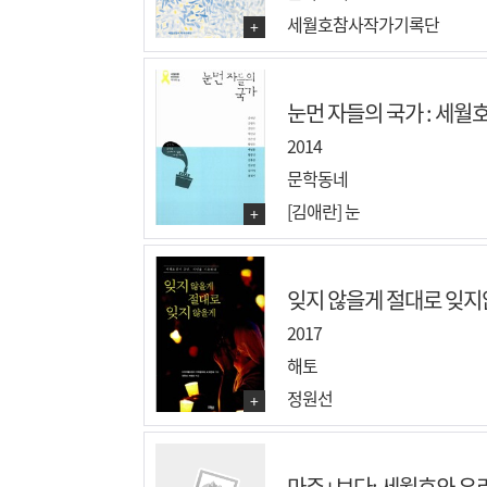
세월호참사작가기록단
+
눈먼 자들의 국가 : 세월호
2014
문학동네
[김애란] 눈
+
잊지 않을게 절대로 잊지않
2017
해토
정원선
+
마주+보다: 세월호와 우