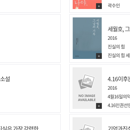
곽수인
+
세월호, 
2016
진실의 힘
진실의 힘 
+
편소설
4.16이후
2016
4월16일의
4.16인권
+
실은 가장 강력한...
기억과진실