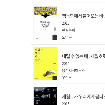
팽목항에서 불어오는 바람:
2015
현실문화
노명우
+
내릴 수 없는 배 : 세월호
2014
웅진지식하우스
우석훈
+
세월호가 우리에게 묻다 : 
2015