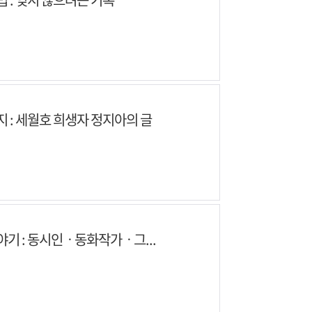
 : 세월호 희생자 정지아의 글
야기 : 동시인ㆍ동화작가ㆍ그...