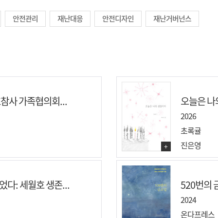
안전관리
재난대응
안전디자인
재난거버넌스
호참사 가족협의회...
오늘은 나
2026
초록귤
진은영
+
다: 세월호 생존...
520번의 
2024
온다프레스