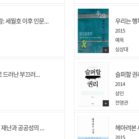
 세월호 이후 인문...
우리는 행
2015
예옥
심상대
+
로 드러난 부끄러...
슬퍼할 권리 
2014
삼인
전영관
+
재난과 공공성의 ...
헤아려본 세
2015