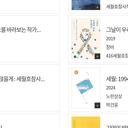
세월호참사
+
를 바라보는 작가...
그날이 우리
2019
창비
416세월호
+
을게 : 세월호참사...
세월: 199
2024
노란상상
박건웅
+
리
기억의 방법