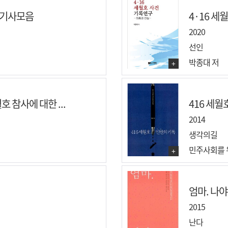
 기사모음
4·16 세월
2020
선인
박종대 저
+
호 참사에 대한 ...
416 세월
2014
생각의길
민주사회를 
+
엄마. 나야
2015
난다