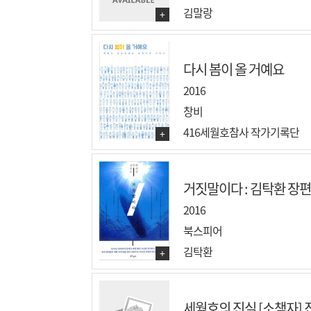
김말랑
+
다시 봄이 올 거예요
2016
창비
416세월호참사 작가기록단
+
거짓말이다 : 김탁환 장
2016
북스피어
김탁환
+
세월호의 진실 [소책자] 진