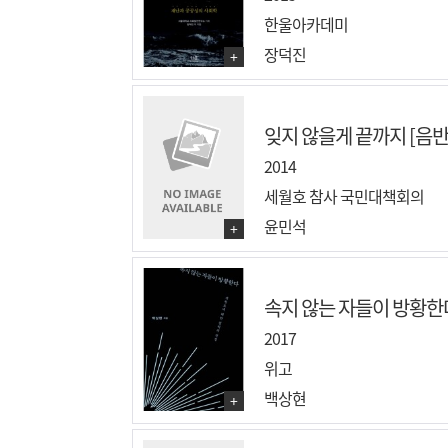
한울아카데미
장덕진
+
잊지 않을게 끝까지 [음반
2014
세월호 참사 국민대책회의
윤민석
+
속지 않는 자들이 방황한다 
2017
위고
백상현
+