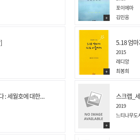
포이에마
김민웅
+
]
5.18 엄마
2015
레디앙
최봉희
+
: 세월호에 대한...
스크랩_세
2019
느티나무도
+