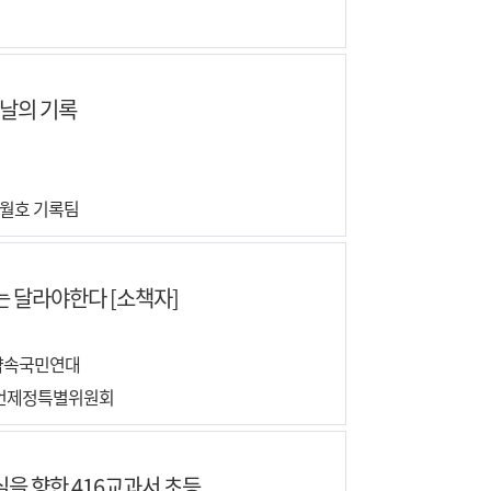
그날의 기록
세월호 기록팀
는 달라야한다 [소책자]
약속국민연대
선언제정특별위원회
을 향한 416교과서 초등