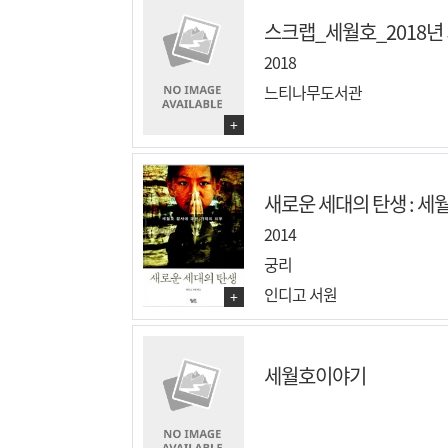
스크랩_세월호_2018년
2018
느티나무도서관
+
새로운 세대의 탄생 : 세월
2014
궁리
인디고 서원
+
세월호이야기