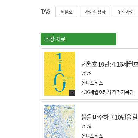
TAG
세월호
사회적 참사
위험사회
소장 자료
세월호 10년: 4.16세월
2026
온다프레스
4.16세월호참사 작가기록단
+
봄을 마주하고 10년을 걸었
2024
온다프레스