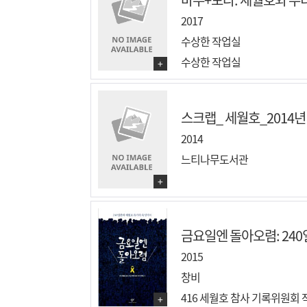
2017
수상한 작업실
수상한 작업실
+
스크랩_ 세월호_2014
2014
느티나무도서관
+
금요일엔 돌아오렴: 240
2015
창비
416 세월호 참사 기록위원회
+