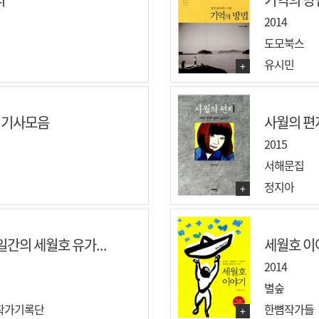
2014
도모북스
유시민
+
년 기사모음
사월의 편지
2015
서해문집
정지아
+
일간의 세월호 유가...
세월호 이
2014
별숲
 작가기록단
한뼘작가들
+