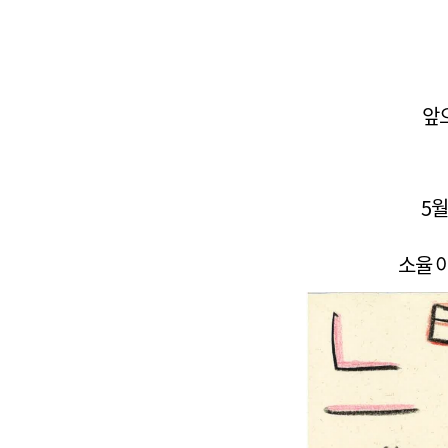
앞으
5
소율 