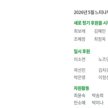
2026년 5월 느티
새로 정기 후원을 시
최보례 김혜
조혜정 최정
일시 후원
이소연 노즈
곽선진 김
박은영 
자원활동
최윤숙 박송희
민소예 박미나