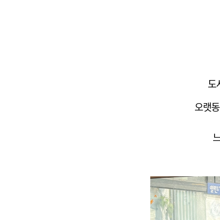
도
오랫동
느