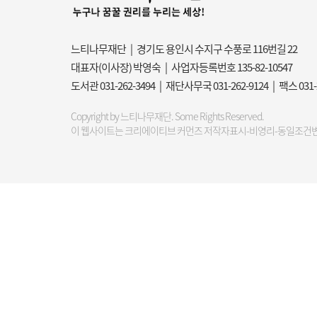
느티나무재단 | 경기도 용인시 수지구 수풍로 116번길 22
대표자(이사장) 박영숙 | 사업자등록번호 135-82-10547
도서관 031-262-3494 | 재단사무국 031-262-9124 | 팩스 031
Copyright by 느티나무재단. Some Rights Reserved.
이 웹사이트는 크리에이티브 커먼즈 저작자표시-비영리-동일조건변경허락