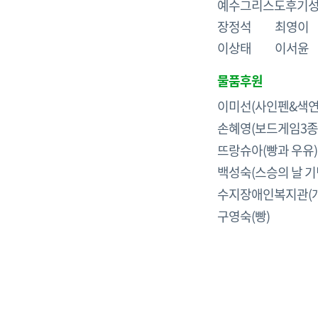
예수그리스도후기
장정석 최영이
이상태 이서
물품후원
이미선(사인펜&색연필
손혜영(보드게임3종,
뜨랑슈아(빵과 우유)
백성숙(스승의 날 기
수지장애인복지관(개
구영숙(빵)