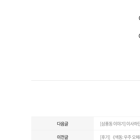
다음글
[삼풍동 이야기] 이사하던
이전글
[후기] 《색동: 우주 오