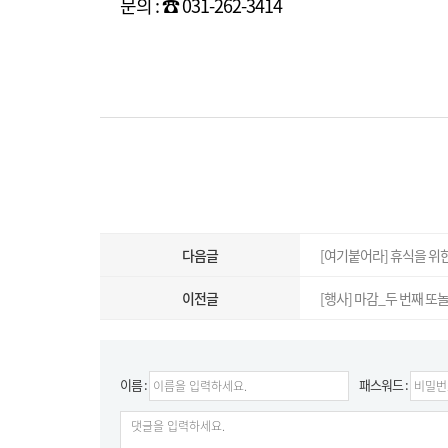
문의 : ☎ 031-262-3414
다음글
[여기붙어라] 휴식을 위한
이전글
[행사] 마감_두 번째 또놀
이름 :
패스워드 :