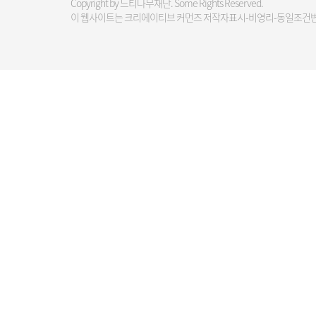
Copyright by 느티나무재단. Some Rights Reserved.
이 웹사이트는 크리에이티브 커먼즈 저작자표시-비영리-동일조건변경허락