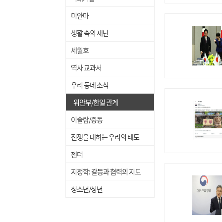
미얀마
생활 속의 재난
세월호
역사 교과서
우리 동네 소식
위안부/한일 관계
이슬람/중동
전쟁을 대하는 우리의 태도
젠더
지정학: 갈등과 협력의 지도
청소년/청년