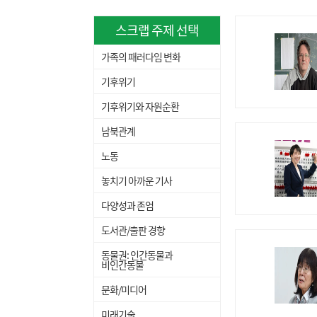
스크랩 주제 선택
가족의 패러다임 변화
기후위기
기후위기와 자원순환
남북관계
노동
놓치기 아까운 기사
다양성과 존엄
도서관/출판 경향
동물권: 인간동물과
비인간동물
문화/미디어
미래기술