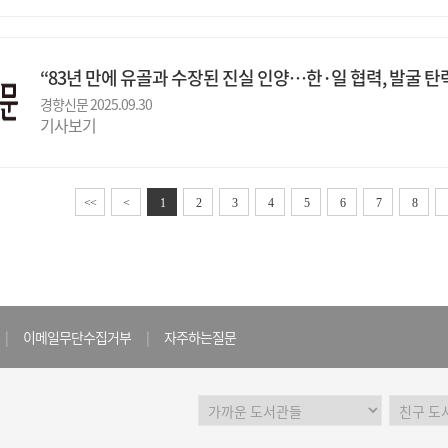
“83년 만에 유골과 수장된 진실 인양…한·일 협력, 발굴 
경향신문 2025.09.30
기사보기
<<
<
1
2
3
4
5
6
7
8
|
이메일무단수집거부
|
자주하는질문