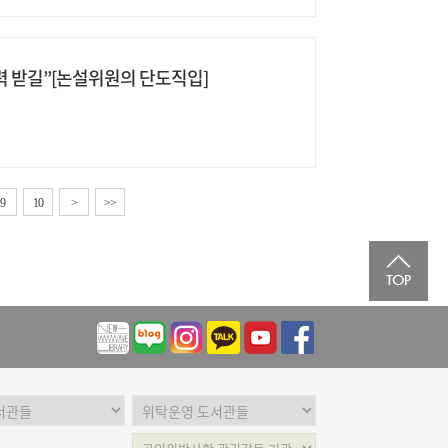
탄력 받길”[논설위원의 단도직입]
9
10
>
>>