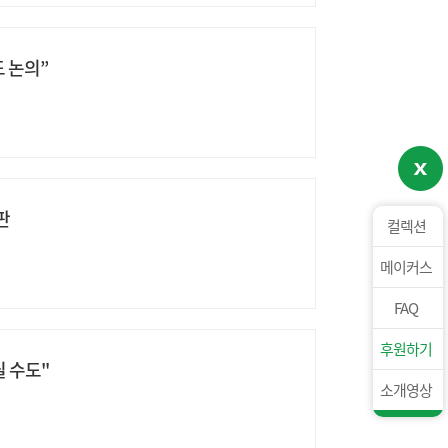
 논의”
판
컬렉션
메이커스
FAQ
후원하기
릴 수도"
소개영상