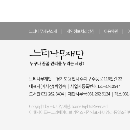
느티나무재단소개
|
개인정보처리방침
|
이용약관
|
느티나무재단 | 경기도 용인시 수지구 수풍로 116번길 22
대표자(이사장) 박영숙 | 사업자등록번호 135-82-10547
도서관 031-262-3494 | 재단사무국 031-262-9124 | 팩스 031
Copyright by 느티나무재단. Some Rights Reserved.
이 웹사이트는 크리에이티브 커먼즈 저작자표시-비영리-동일조건변경허락