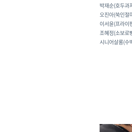
박재순(호두과자
오진아(쑥인절미
이서윤(프라이팬
조혜정(소보로빵
시니어살롱(수박