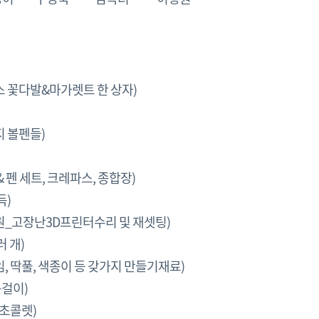
(꽈배기)
 꽃다발&마가렛트 한 상자)
가지 볼펜들)
 펜 세트, 크레파스, 종합장)
빵 한가득)
_고장난3D프린터수리 및 재셋팅)
 개)
, 딱풀, 색종이 등 갖가지 만들기재료)
걸이)
 초콜렛)