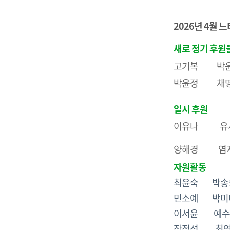
2026년 4월
새로 정기 후원
고기복 
박윤정 
일시 후원
이유나 
양해경 염
자원활동
최윤숙 박
민소예 박
이서윤 예수
장정석 최