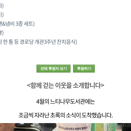
)
)
&냄비 3종 세트)
)
 한 통 등 경로당 개관3주년 잔치음식)
전체 후원자 보기
후원하기
<함께 걷는 이웃을 소개합니다>
4월의 느티나무도서관에는
조금씩 자라난 초록의 소식이 도착했습니다.