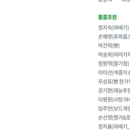
물품후원
정지숙
손혜영(츄파츕스
박건혁(빵)
박송희(여러
정원혁(딸기청)
이미선(색종이 &
우상표(
권기현(재능후원
이평원(사탕 여러
임주연(보드게임
손선영(행거&옷
정지율(꽈배기,