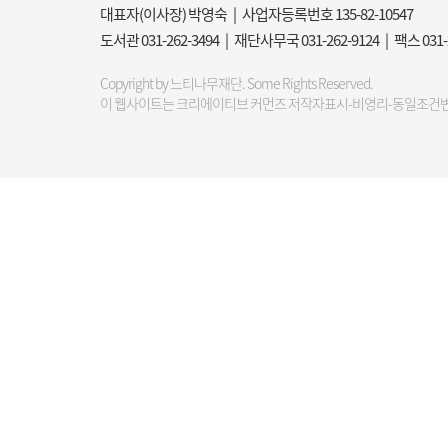
대표자(이사장) 박영숙 | 사업자등록번호 135-82-10547
도서관 031-262-3494 | 재단사무국 031-262-9124 | 팩스 031
Copyright by 느티나무재단. Some Rights Reserved.
이 웹사이트는 크리에이티브 커먼즈 저작자표시-비영리-동일조건변경허락