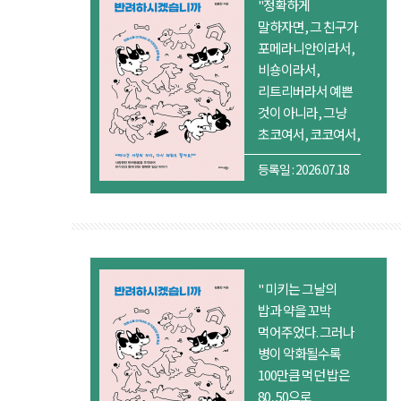
"정확하게
말하자면, 그 친구가
포메라니안이라서,
비숑이라서,
리트리버라서 예쁜
것이 아니라, 그냥
초코여서, 코코여서,
해피여서 예쁜
등록일 : 2026.07.18
것이다. 그들은
온전히 그 자체로
예쁜 존재이다.
믹스견도
마찬가지이다.
그런데도 왜
" 미키는 그날의
믹스견에게만
밥과 약을 꼬박
키우는 이유를
먹어주었다. 그러나
설명해야 하는 걸까?
병이 악화될수록
그냥 그
100만큼 먹던 밥은
강아지들을..”
80, 50으로