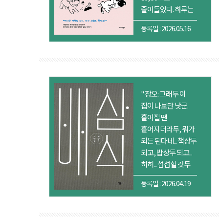
줄어들었다. 하루는
잘 먹던 것을
등록일 : 2026.05.16
다음날은 또
거부했다. 기호를
고려하여 더 좋은
것으로 매일 식단도
바뿨가며,
조금이라도 더
" 장오: 그래두 이
먹이려 미키를
집이 나보단 낫군.
달래고 먹여야 했다.
흩어질 땐
(48쪽) 펫로..”
흩어지더라두, 뭐가
되든 된다네... 책상두
되고, 밥상두 되고...
허허... 섭섭헐 것두
없구, 억울헐 것두
등록일 : 2026.04.19
없어... p.42 <3월의
눈>,『배삼식
희곡집』, 민음사