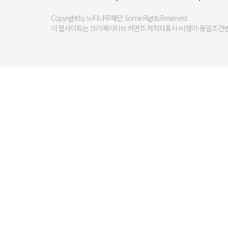
Copyright by 느티나무재단. Some Rights Reserved.
이 웹사이트는 크리에이티브 커먼즈 저작자표시-비영리-동일조건변경허락 