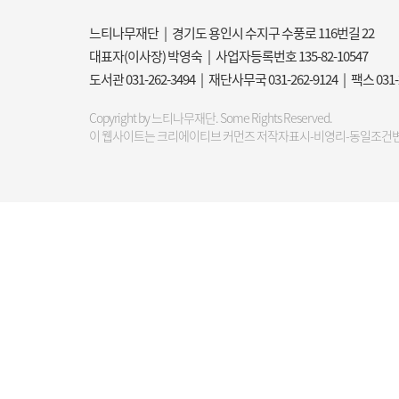
느티나무재단 | 경기도 용인시 수지구 수풍로 116번길 22
대표자(이사장) 박영숙 | 사업자등록번호 135-82-10547
도서관 031-262-3494 | 재단사무국 031-262-9124 | 팩스 031
Copyright by 느티나무재단. Some Rights Reserved.
이 웹사이트는 크리에이티브 커먼즈 저작자표시-비영리-동일조건변경허락